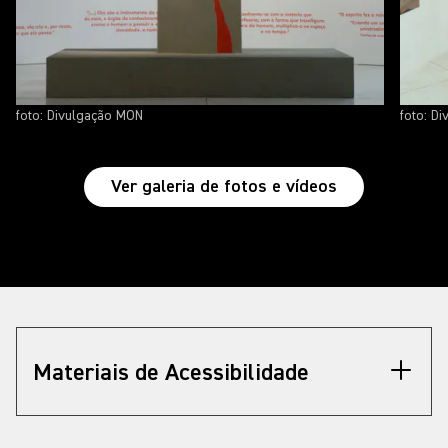
foto: Divulgação MON
foto: D
Ver galeria de fotos e vídeos
Materiais de Acessibilidade