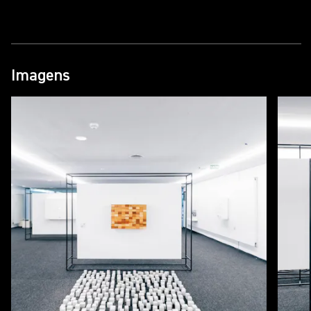
pensamento de Le Corbusier, adequando-o ao
momento contemporâneo brasileiro.
Através do Concurso A0, a mesma provocação
conceitual se estende aos estudantes e recém-
Imagens
formados do Sul do Brasil. Um júri formado por
profissionais e acadêmicos escolherá 3 obras que
integrarão à exposição, ao lado dos convidados e
dos premiados na Edição SP do Concurso A0.
A exposição tem curadoria de Pierre Colnet e
Hadrien Lelong, da Cremme – Editora de
Mobiliário, via Instituto Cremme, associação que
tem como compromisso atuar nas esferas social,
educacional e artística por meio da promoção de
atividades de fomento à cultura.
Reflexão sobre a obra
Qual é a relevância de discutir hoje a obra de Le