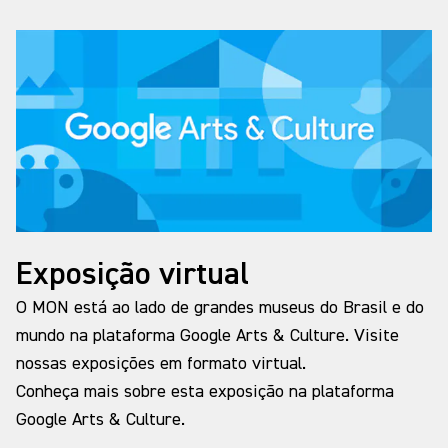
“Mudar a vida pela arquitetura”: eis uma das
certezas fundamentais de Le Corbusier. Para ele,
bem mais que uma questão estética ou de
disciplina técnica, a arquitetura era projeto de
natureza profundamente ética, buscando
transformar o cotidiano e preencher as vidas
comuns em seus espaços arquitetônicos. Na
conjunção de arquitetura com filosofia e artes
aplicadas, Le Corbusier buscava contribuir para o
desenvolvimento de uma cultura contemporânea
Exposição virtual
para todos pela adequação dos espaços e objetos
O MON está ao lado de grandes museus do Brasil e do
que compõem o ambiente compartilhado.
mundo na plataforma Google Arts & Culture. Visite
Charles Edouard Jeanneret-Gris, conhecido
nossas exposições em formato virtual.
mundialmente por Le Corbusier, foi um arquiteto
Conheça mais sobre esta exposição na plataforma
franco-suíço que se tornou uma das figuras mais
Google Arts & Culture.
importantes da arquitetura no século XX.