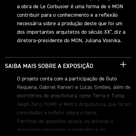
a obra de Le Corbusier é uma forma de o MON
contribuir para o conhecimento e a reflexão
necessária sobre a produção deste que foi um
dos importantes arquitetos do século XX”, diz a
diretora-presidente do MON, Juliana Vosnika.
SAIBA MAIS SOBRE A EXPOSIÇÃO
O projeto conta com a participação de Guto
Requena, Gabriel Ranieri e Lucas Simões, além de
escritórios de arquitetura, como Terra e Tuma,
Aleph Zero, FGMF e Metro Arquitetura, que foram
convidados a refletir sobre o tema.
Partindo de questões atuais, os artistas e
arquitetos reviveram a experiência do