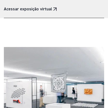
Desenvolveu ampla atividade acadêmica e
teórica, além de publicar diversos artigos sobre
Acessar exposição virtual
seus estudos arquitetônicos. Foi grande
influenciador na formação da geração modernista
de arquitetos brasileiros, por exemplo, prestando
consultoria, em 1936, no projeto do Palácio
Gustavo Capanema. Le Corbusier faleceu em 1965
e foi enterrado no túmulo que projetou para si
mesmo.
Sobre a Cremme
A Cremme, editora de móveis franco-brasileira,
possui a proposta de criar atmosferas.
Cosmopolita, traz a simplicidade pelo olhar dos
franceses Hadrien Lelong e Pierre Colnet, que
coordenam uma rede de designers espalhados
mundo afora, enquanto produzem, com