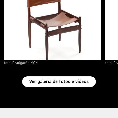
foto: Divulgação MON
foto: D
Ver galeria de fotos e vídeos