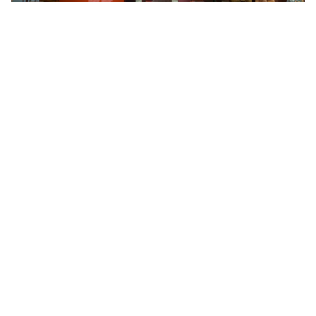
Visite a exposição
Período em cartaz
Até 7 de janeiro de 2027
Local
Sala 5
MON
Terça a domingo, 10h às 18h
Acesso até as 17h30
Venda de ingressos