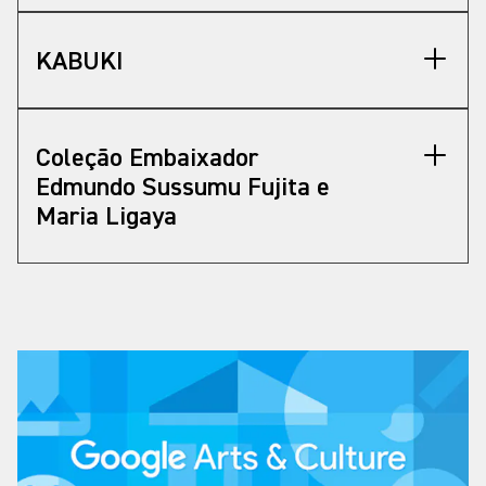
dois países, essas comunidades enfrentam
desafios e buscam soluções para universos
KABUKI
culturalmente distantes, apesar das histórias
compartilhadas”.
A doadora Maria Ligaya conta que ela e o
Coleção Embaixador
saudoso marido, o Embaixador Edmundo
Edmundo Sussumu Fujita e
Fujita, viveram por 25 anos em centros
Maria Ligaya
geopolíticos como Londres, Tóquio, Moscou, Nova
Iorque, Jacarta e Seul. A Ásia, porém, sempre foi
uma grande paixão: berço de antigas civilizações.
“Nessas experiências, construíram pontes entre
culturas e, de forma espontânea, nos tornamos
colecionadores acidentais”, diz.
“Inspirada pelo exemplo do Embaixador Fausto
Godoy – que doou seu valioso acervo ao Museu
Oscar Niemeyer, compartilho agora este conjunto