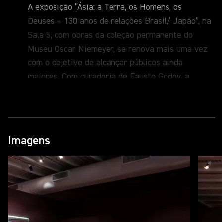
A exposição “Ásia: a Terra, os Homens, os
Deuses – 130 anos de relações Brasil/ Japão”, na
Sala 5, com obras da coleção permanente do
Museu Oscar Niemeyer, se renova mais uma vez
com o objetivo de alcançar públicos ainda
maiores. Com curadoria de Fausto Godoy, a
mostra exibirá ao público obras inéditas. A
abertura será no dia 28 de novembro, às 18h30.
Essa nova edição inclui uma homenagem aos 130
anos das relações Brasil/Japão e exibe obras
Imagens
inéditas, doadas recentemente ao MON pela
Embaixatriz Maria Ligaya Fujita, viúva do
saudoso Embaixador Edmundo Fujita, primeiro
diplomata nipo-brasileiro no Itamaraty.
A coleção reúne esculturas, porcelanas, pinturas,
lacas, móveis, vestimentas e outros objetos