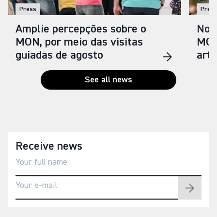
Press
Pres
Amplie percepções sobre o
Nova
MON, por meio das visitas
MON
guiadas de agosto
arti
See all news
Receive news