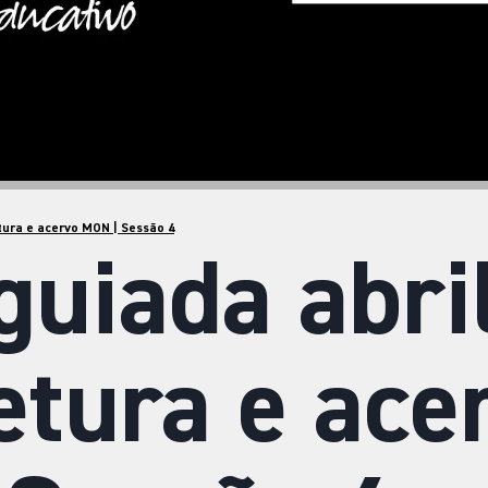
etura e acervo MON | Sessão 4
guiada abril
etura e ace