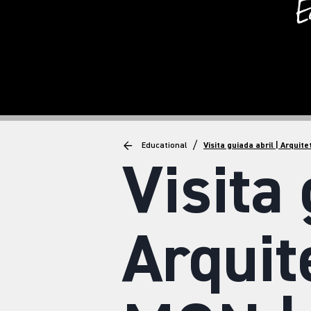
/
Educational
Visita guiada abril | Arquit
Visita 
Arquit