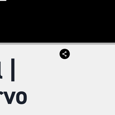
 |
rvo