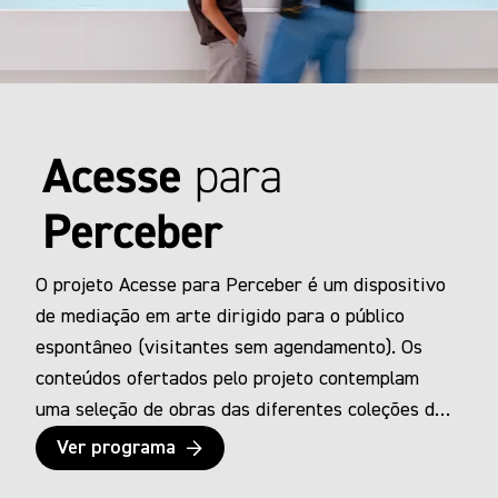
O projeto Acesse para Perceber é um dispositivo
de mediação em arte dirigido para o público
espontâneo (visitantes sem agendamento). Os
conteúdos ofertados pelo projeto contemplam
uma seleção de obras das diferentes coleções de
artes visuais, arquitetura e design, cinco dessas
Ver programa
obras possuem também a versão do conteúdo em