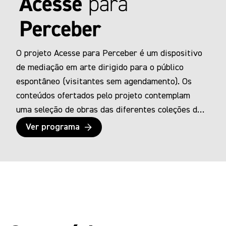
O projeto Acesse para Perceber é um dispositivo
de mediação em arte dirigido para o público
espontâneo (visitantes sem agendamento). Os
conteúdos ofertados pelo projeto contemplam
uma seleção de obras das diferentes coleções de
artes visuais, arquitetura e design, cinco dessas
Ver programa
obras possuem também a versão do conteúdo em
audiodescrição para pessoas cegas e com baixa-
visão. O material é disponibilizado por meio de
códigos QR que dão acesso às fichas e aos
arquivos em áudio. A proposta baseia-se na
formação para a autonomia e para a emancipação
do sujeito na exploração do espaço expositivo e