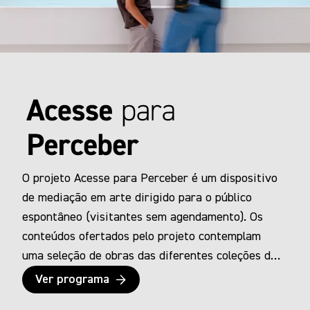
O projeto Acesse para Perceber é um dispositivo
de mediação em arte dirigido para o público
espontâneo (visitantes sem agendamento). Os
conteúdos ofertados pelo projeto contemplam
uma seleção de obras das diferentes coleções de
artes visuais, arquitetura e design, cinco dessas
Ver programa
obras possuem também a versão do conteúdo em