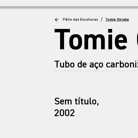
/
Pátio das Esculturas
Tomie Ohtake
Tomie
Tubo de aço carbon
Sem título,
2002