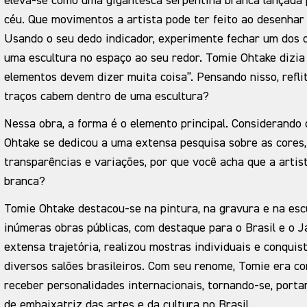
eleva-se como uma gigantesca serpentina branca lançada p
céu. Que movimentos a artista pode ter feito ao desenhar
Usando o seu dedo indicador, experimente fechar um dos 
uma escultura no espaço ao seu redor. Tomie Ohtake dizia
elementos devem dizer muita coisa”. Pensando nisso, refli
traços cabem dentro de uma escultura?
Nessa obra, a forma é o elemento principal. Considerando
Ohtake se dedicou a uma extensa pesquisa sobre as cores,
transparências e variações, por que você acha que a artis
branca?
Tomie Ohtake destacou-se na pintura, na gravura e na esc
inúmeras obras públicas, com destaque para o Brasil e o 
extensa trajetória, realizou mostras individuais e conqui
diversos salões brasileiros. Com seu renome, Tomie era c
receber personalidades internacionais, tornando-se, porta
de embaixatriz das artes e da cultura no Brasil.