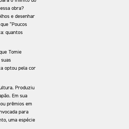
ara o infinito do
 essa obra?
olhos e desenhar
 que “Poucos
ta: quantos
 que Tomie
 suas
ta optou pela cor
ultura. Produziu
Japão. Em sua
stou prêmios em
onvocada para
nto, uma espécie