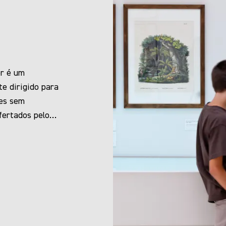
er é um
e dirigido para
tes sem
fertados pelo
ão de obras das
suais,
ssas obras
conteúdo em
cegas e com
onibilizado por
esso às fichas e