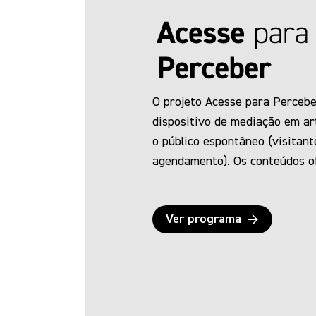
O projeto Acesse para Perceb
dispositivo de mediação em art
o público espontâneo (visitan
agendamento). Os conteúdos o
projeto contemplam uma seleç
diferentes coleções de artes vi
Ver programa
arquitetura e design, cinco de
possuem também a versão do 
audiodescrição para pessoas 
baixa-visão. O material é disp
meio de códigos QR que dão ac