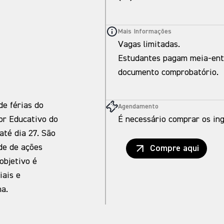
Mais Informações
Vagas limitadas.
Estudantes pagam meia-ent
documento comprobatório.
de férias do
Agendamento
or Educativo do
É necessário comprar os ing
té dia 27. São
de de ações
Compre aqui
objetivo é
iais e
na.