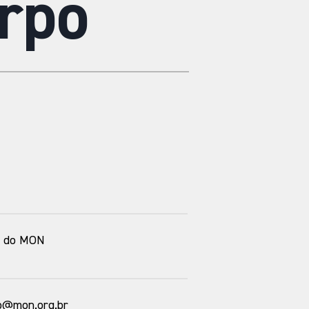
orpo
lo do MON
vo@mon.org.br