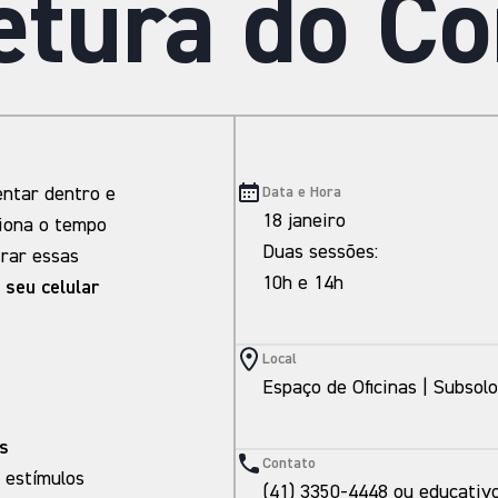
etura do C
ntar dentro e
Data e Hora
18 janeiro
ciona o tempo
Duas sessões:
rar essas
10h e 14h
 seu celular
Local
Espaço de Oficinas | Subso
s
Contato
 estímulos
(41) 3350-4448 ou educati