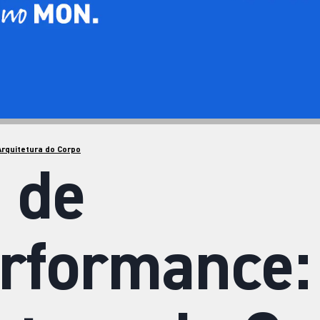
Arquitetura do Corpo
a de
rformance: