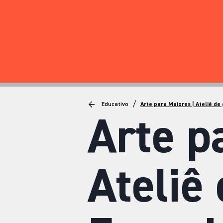
/
Educativo
Arte para Maiores | Ateliê de
Arte p
Ateliê