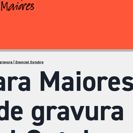
 gravura | Especial Outubro
ara Maiores
 de gravura 