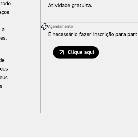
 todo
Atividade gratuita.
aços
Agendamento
 a
É necessário fazer inscrição para part
es.
Clique aqui
de
seus
seus
s