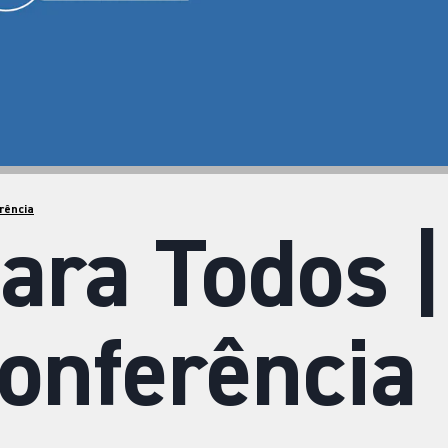
rência
ra Todos |
onferência