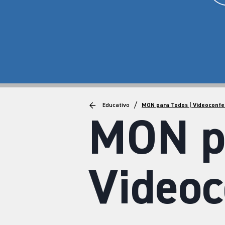
/
Educativo
MON para Todos | Videoconfe
MON pa
Videoc