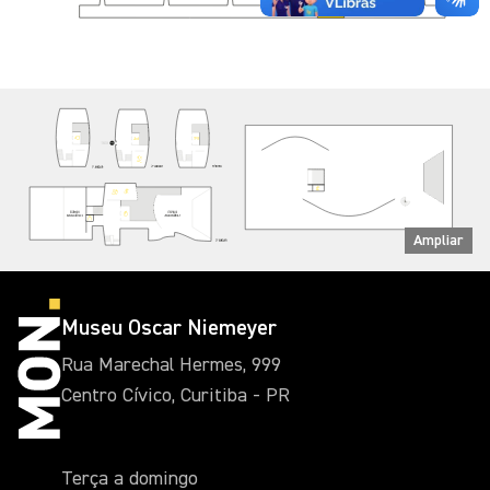
Ampliar
Museu Oscar Niemeyer
Rua Marechal Hermes, 999
Centro Cívico, Curitiba - PR
Terça a domingo