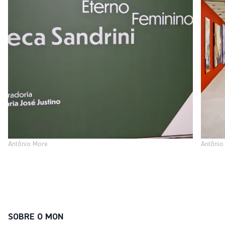
Antônio More
Antônio
SOBRE O MON