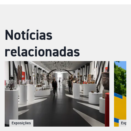
Notícias
relacionadas
Exposições
Expos