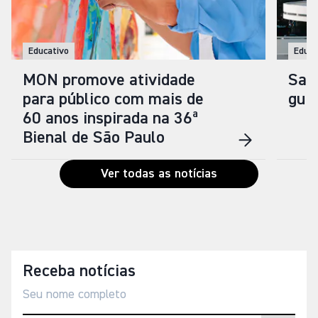
Educativo
Educa
MON promove atividade
Saib
para público com mais de
gui
60 anos inspirada na 36ª
Bienal de São Paulo
Ver todas as notícias
Receba notícias