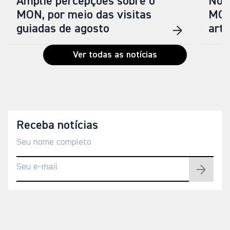
Amplie percepções sobre o
Nova
MON, por meio das visitas
MON
guiadas de agosto
arti
Ver todas as notícias
Receba notícias