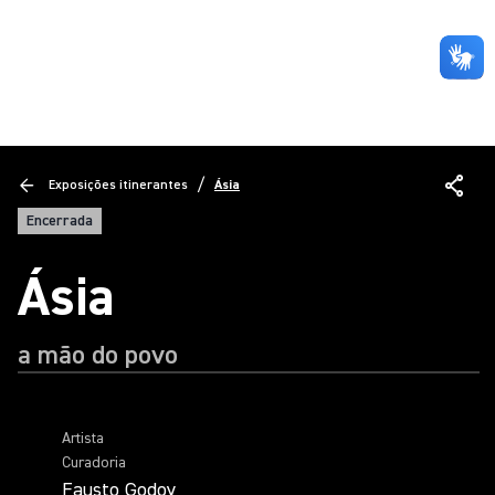
/
Exposições itinerantes
Ásia
Encerrada
Ásia
a mão do povo
Artista
Curadoria
Fausto Godoy