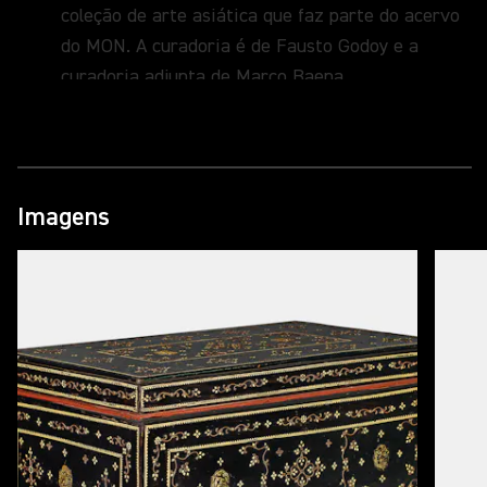
coleção de arte asiática que faz parte do acervo
do MON. A curadoria é de Fausto Godoy e a
curadoria adjunta de Marco Baena.
A iniciativa faz parte da política cultural do
Paraná de promover e incentivar a
descentralização e democratização da arte e da
cultura em diversas regiões do Estado, levando
Imagens
as coleções permanentes para fora do Museu.
“Essa nova movimentação do MON Cascavel
demonstra um amadurecimento do Museu em
consonância com as instituições mundiais: um
museu que não se limita ao seu espaço físico. Na
outra ponta, o grande presente para a população
da região oeste, que pode agora ter acesso a
esse rico acervo”, afirma a secretária de Estado
da Cultura, Luciana Casagrande Pereira Ferreira.