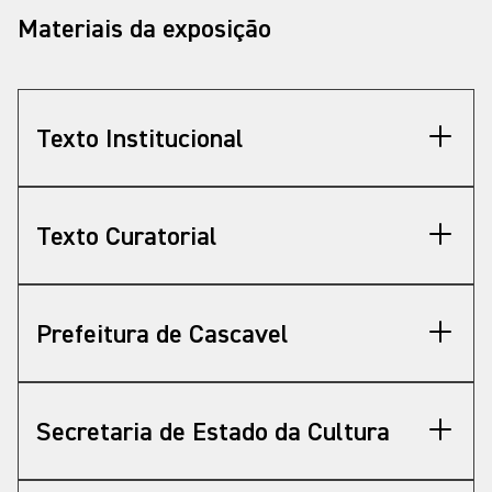
tem dedicado a esse importante setor”, diz.
Materiais da exposição
O MON integra hoje o rol dos grandes museus
internacionais. O seu acervo quintuplicou nos
últimos anos, chegando a 14 mil obras de arte, e
Texto Institucional
se tornou mais abrangente. A doação de quase 3
mil obras asiáticas pelo diplomata Fausto Godoy
foi fundamental nessa trajetória.
Curador da exposição “Ásia: a Mão do Povo”,
Texto Curatorial
Fausto Godoy explica que o objetivo é mostrar as
variadas formas como a alma asiática se
manifesta. “É um povo que percebe o mundo de
Prefeitura de Cascavel
forma holística; não faz distinção entre a beleza
de um móvel, de uma vestimenta ou de um
utensílio”, comenta. “Há tanta beleza e magia em
Secretaria de Estado da Cultura
um quimono, em uma tigela ou em uma cadeira,
por exemplo, quanto na pintura ou escultura de