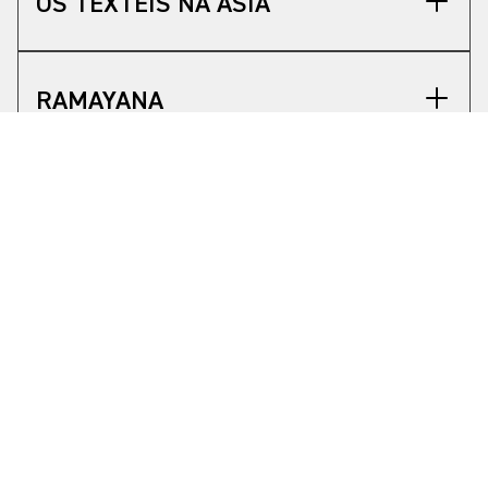
OS TÊXTEIS NA ÁSIA
RAMAYANA
A MÚSICA NA ÁSIA
A ÁSIA E AS RELIGIÕES
Estímulos Sensoriais
Estímulo visual
Estímulo sonoro
Estímulo físico