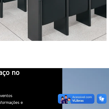
aço no
eventos
informações e