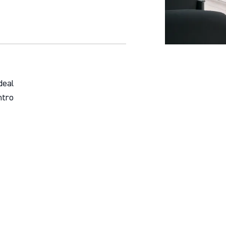
deal
ntro