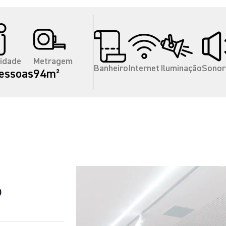
idade
Metragem
Banheiro
Internet
Iluminação
Sonor
essoas
94m²
o