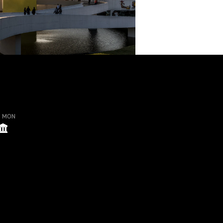
o MON