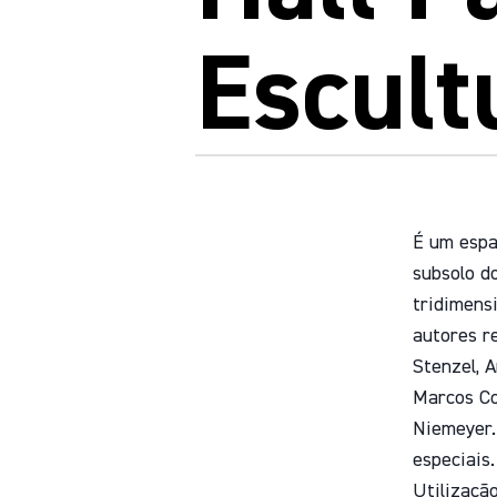
Escult
É um espaç
subsolo d
tridimens
autores r
Stenzel, 
Marcos Co
Niemeyer.
especiais.
Utilizaçã