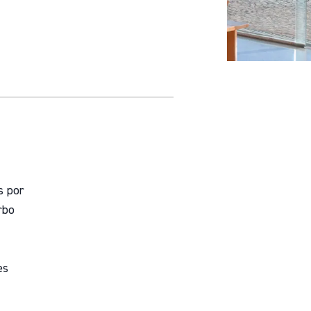
s por
rbo
es