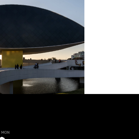
o MON