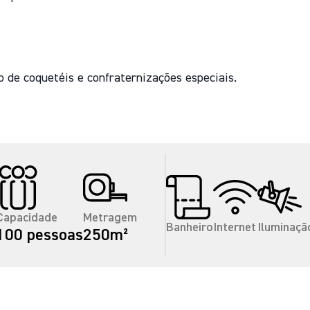
o de coquetéis e confraternizações especiais.
Capacidade
Metragem
Banheiro
Internet
Iluminaçã
100 pessoas
250m²