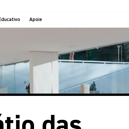
Educativo
Apoie
átio das