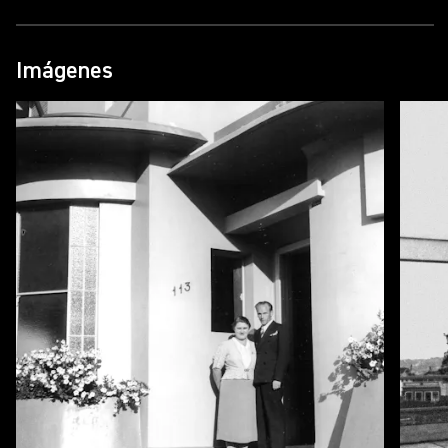
secretário de Estado da Cultura, João Luiz Fiani.
Kirchgässner nasceu na Alemanha em 1899, vindo
Imágenes
para o Brasil pouco tempo depois em 1909.
Instalado em Curitiba, o alemão estudou Artes
Plásticas e Arquitetura por correspondência na
Architectktur System Karnack-Hachfeld de
Potsdam e na Deutche Kunstschule de Berlim. No
final da década de 1920, foi para Berlim fazer
provas e tirar seu diploma. Lá conheceu Hilda
(1902-1999), sua prima, com quem já trocava
cartas. Apaixonaram-se, casaram-se e vieram
para o Brasil.
Aqui, o arquiteto projetou a casa em que moraria
com Hilda, no ano de 1930. Na Rua Jaime Reis, no
centro da capital paranaense, a casa de
Kirchgassner surpreendeu com a estética