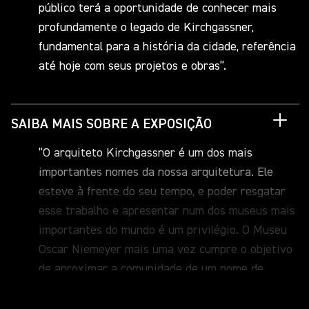
público terá a oportunidade de conhecer mais
profundamente o legado de Kirchgassner,
fundamental para a história da cidade, referência
até hoje com seus projetos e obras”.
SAIBA MAIS SOBRE A EXPOSIÇÃO
“O arquiteto Kirchgassner é um dos mais
importantes nomes da nossa arquitetura. Ele
esteve à frente do seu tempo, e poder resgatar
esse trabalho e apresentar num dos museus mais
importantes do mundo é um privilégio. O Museu
Oscar Niemeyer mais uma vez cumpre o objetivo
de aproximar a comunidade de um nome de
grande importância da nossa cultura, de
relevância para a nossa história”, comentou o