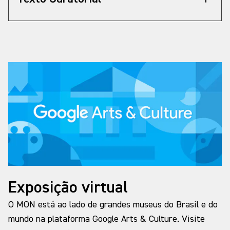
“Inserido na formação multicultural de Curitiba,
Kirchgassner executou as primeiras casas
modernistas da cidade dentro do espírito das
vanguardas da Alemanha dos anos 1920”, pontua
Salvador Gnoato, curador da mostra.
Kirchgassner trabalhou como topógrafo da
Prefeitura de Curitiba. Em 1929, desenhou a
Planta de Curytiba, com nanquim sobre tecido, e
uma série de desenhos da paisagem da cidade.
Além da arquitetura, dedicou-se à pintura, e este
seu lado artístico também é exposto na mostra.
A exposição é composta também por obras de
Exposição virtual
Hilda Kirchgassner, que também era artista
visual e se dedicava principalmente às aquarelas.
O MON está ao lado de grandes museus do Brasil e do
Em 1941, Hilda teve seu trabalho reconhecido no
mundo na plataforma Google Arts & Culture. Visite
I Salão Paranaense de Belas Artes.