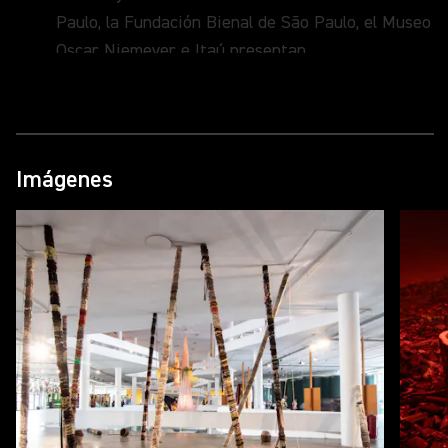
Paulo, la Fundación Bienal de São Paulo, el Museo
Oscar Niemeyer e Itaú presentan
La Fundación Bienal de São Paulo regresa al
Museo Oscar Niemeyer
por tercera vez con elprograma itinerante
de la 36ª Bienal de São Paulo.
Imágenes
Tras las visitas de 2011 y
2024, la Bienal regresa a
Curitiba con una exposición del 19 de marzoal
7 de junio, que reúne a dieciocho participantes de
diversas localidades de Brasil y delextranjero.
São Paulo, xx de marzo de 2026 – La Fundación
Bienal de São Paulo da continuidad al programa
de exposiciones itinerantes de la 36ª Bienal de
São Paulo, que recorrerá más de diez ciudades de
Brasil y del exterior en 2026. En colaboración con