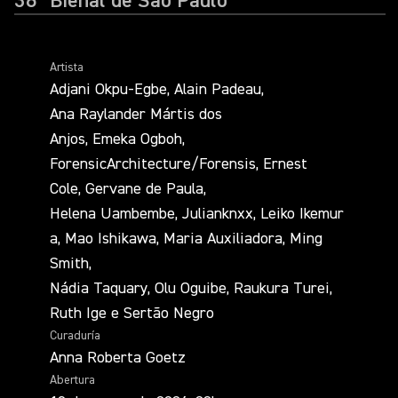
36ª Bienal de São Paulo
Artista
Adjani Okpu-Egbe, Alain Padeau,
Ana Raylander Mártis dos
Anjos, Emeka Ogboh,
ForensicArchitecture/Forensis, Ernest
Cole, Gervane de Paula,
Helena Uambembe, Julianknxx, Leiko Ikemur
a, Mao Ishikawa, Maria Auxiliadora, Ming
Smith,
Nádia Taquary, Olu Oguibe, Raukura Turei,
Ruth Ige e Sertão Negro
Curaduría
Anna Roberta Goetz
Abertura