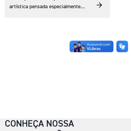
artística pensada especialmente
para os pequenos! A partir da obra
do artista Emanoel Araújo que
integra o Pátio de Esculturas,
convidamos os bebês e seus
acompanhantes para uma
experiência sensorial de
descobertas. Ao final, teremos uma
oficina coletiva de colagem com
água no vidro. O que será possível
descobrir nesse mergulho?
CONHEÇA NOSSA