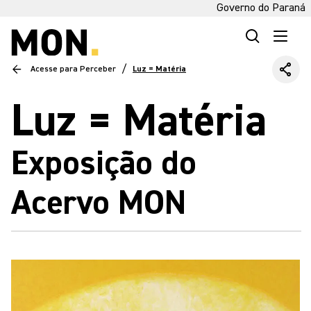
Governo do Paraná
/
Acesse para Perceber
Luz = Matéria
Luz = Matéria
Exposição do
Acervo MON