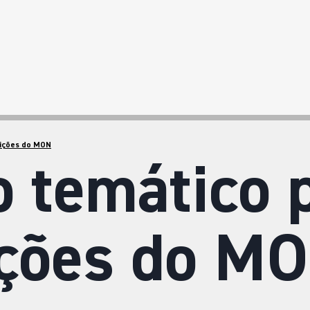
sições do MON
o temático 
ições do M