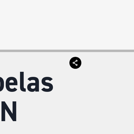
pelas
ON